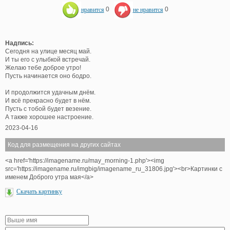
нравится
0
не нравится
0
Надпись:
Сегодня на улице месяц май.
И ты его с улыбкой встречай.
Желаю тебе доброе утро!
Пусть начинается оно бодро.
И продолжится удачным днём.
И всё прекрасно будет в нём.
Пусть с тобой будет везение.
А также хорошее настроение.
2023-04-16
Код для размещения на других сайтах
<a href='https://imagename.ru/may_morning-1.php'><img
src='https://imagename.ru/imgbig/imagename_ru_31806.jpg'><br>Картинки с
именем Доброго утра мая</a>
Скачать картинку