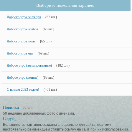
Выберите пожелания заранее:
Доброго утра сентября
(67 шт.)
Доброго утра ноября
(65 шт.)
Доброго утра июля
(65 шт.)
Доброго утра мая
(69 шт.)
Доброе утро (анимированные)
(182 шт.)
Доброе утро (летние)
(83 шт.)
С новым 2023 годом!
(461 шт.)
Новинки
50 шт.
50 недавно добавленных фото с именами.
Copyright
Большинство картинок созданы специально для сайта, поэтому
настоятельно рекомендуем ставить ссылку на сайт при их использовании.