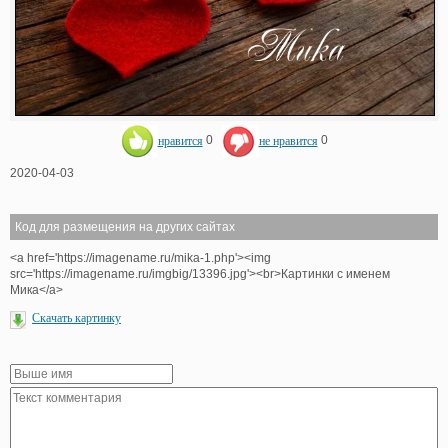
нравится
0
не нравится
0
2020-04-03
Код для размещения на других сайтах
<a href='https://imagename.ru/mika-1.php'><img
src='https://imagename.ru/imgbig/13396.jpg'><br>Картинки с именем
Мика</a>
Скачать картинку