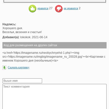
нравится
27
не нравится
2
Надпись:
Хорошего дня.
Веселья, везения и счастья!
Добавил(а)
: lokokok. 2021-06-14
Код для размещения на других сайтах
<a href='https://imagename.ru/neobychnyehd-1.php'><img
src='https://imagename.ru/imgbig/imagename_ru_20028.jpg'><br>Картинки с
именем Хорошего дня (необычные)</a>
Скачать картинку