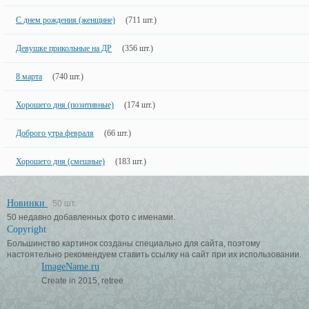
С днем рождения (женщине)
(711 шт.)
Девушке прикольные на ДР
(356 шт.)
8 марта
(740 шт.)
Хорошего дня (позитивные)
(174 шт.)
Доброго утра февраля
(66 шт.)
Хорошего дня (смешные)
(183 шт.)
Новинки
50 шт.
50 недавно добавленных фото с именами.
Copyright
Большинство картинок созданы специально для сайта, поэтому
настоятельно рекомендуем ставить ссылку на сайт при их использовании.
ImageName.ru
Create in 2015, retree