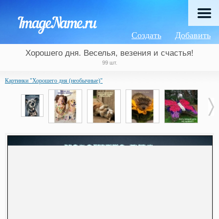
Создать
Добавить
Хорошего дня. Веселья, везения и счастья!
99 шт.
Картинки "Хорошего дня (необычные)"