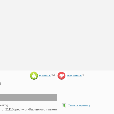
нравится
24
не нравится
2
3
'><img
Скачать картинку
e_ru_21115.jpeg'><br>Картинки с именем