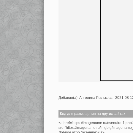
Добавил(а): Ангелина Рылькова . 2021-08-1
Код для размещения на других сайтах
<a href='https://imagename.ru/osenutro-1.php
src='https://imagename.ru/imgbig/imagenam
Доброе утро (осенние)</a>