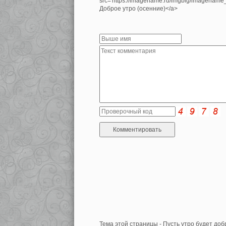
src='https://imagename.ru/imgbig/imagenam
Доброе утро (осенние)</a>
Тема этой страницы - Пусть утро будет доб