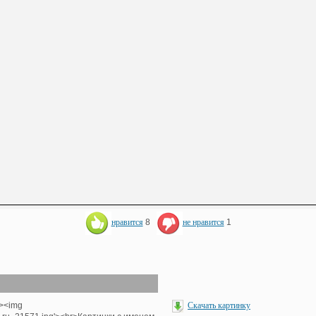
нравится
8
не нравится
1
'><img
Скачать картинку