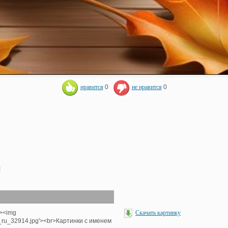
нравится
0
не нравится
0
!
'><img
Скачать картинку
e_ru_32914.jpg'><br>Картинки с именем