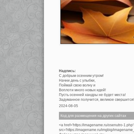
Надпись:
С добрым осенним утром!
Начни день с улыбки,
Поймай свою волну и
Воплоти много новых идей!
Пусть осенней хандры не будет места!
Задуманное получится, великое свершится
2024-08-05
Код для размещения на других сайтах
<a href='https://imagename.ru/osenutro-1.php
src='https://imagename.ru/imgbig/imagenam