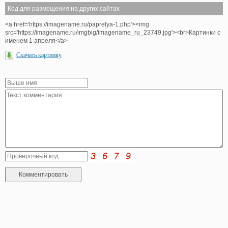
Код для размещения на других сайтах
<a href='https://imagename.ru/paprelya-1.php'><img
src='https://imagename.ru/imgbig/imagename_ru_23749.jpg'><br>Картинки с
именем 1 апреля</a>
Скачать картинку