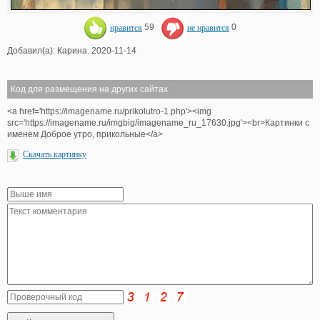
нравится
59
не нравится
0
Добавил(а): Карина. 2020-11-14
Код для размещения на других сайтах
<a href='https://imagename.ru/prikolutro-1.php'><img
src='https://imagename.ru/imgbig/imagename_ru_17630.jpg'><br>Картинки с
именем Доброе утро, прикольные</a>
Скачать картинку