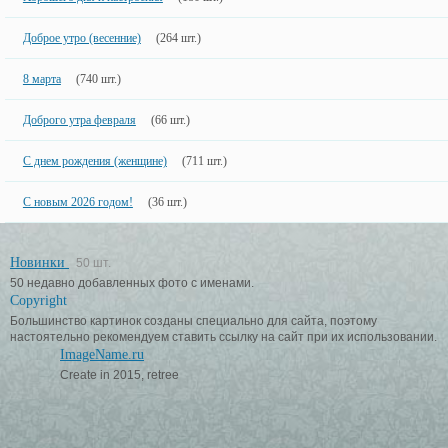
Доброе утро (весенние)
(264 шт.)
8 марта
(740 шт.)
Доброго утра февраля
(66 шт.)
С днем рождения (женщине)
(711 шт.)
С новым 2026 годом!
(36 шт.)
Новинки
50 шт.
50 недавно добавленных фото с именами.
Copyright
Большинство картинок созданы специально для сайта, поэтому
настоятельно рекомендуем ставить ссылку на сайт при их использовании.
ImageName.ru
Create in 2015, retree