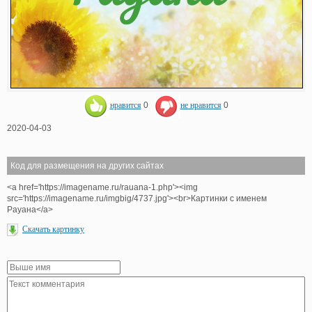
нравится
0
не нравится
0
2020-04-03
Код для размещения на других сайтах
<a href='https://imagename.ru/rauana-1.php'><img
src='https://imagename.ru/imgbig/4737.jpg'><br>Картинки с именем
Рауана</a>
Скачать картинку