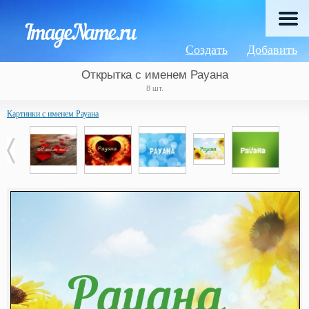
Создать
Добавить
Открытка с именем Рауана
8 шт.
Картинки с именем Рауана