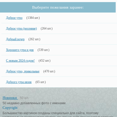
Выберите пожелания заранее:
Доброе утро
(1384 шт.)
Доброе утро (весенние)
(264 шт.)
Добрый вечер
(262 шт.)
Хорошего утра и дня
(539 шт.)
С новым 2024 годом!
(452 шт.)
Доброе утро, прикольные
(470 шт.)
Доброго утра июня
(65 шт.)
Новинки
50 шт.
50 недавно добавленных фото с именами.
Copyright
Большинство картинок созданы специально для сайта, поэтому