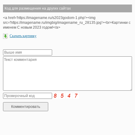
Код для размещения на других сайтах
<a href='https://imagename.ru/s2023godom-1.php'><img
src='https://imagename.ru/imgbig/imagename_ru_28135.jpg'><br>Картинки с
именем С новым 2023 годом!</a>
Скачать картинку