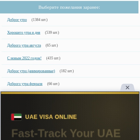
Выберите пожелания заранее:
Доброе утро
(1384 шт.)
Хорошего утра и дня
(539 шт.)
Доброго утра августа
(65 шт.)
С новым 2022 годом!
(435 шт.)
Доброе утро (анимированные)
(182 шт.)
Доброго утра февраля
(66 шт.)
С днем рождения (мужчине)
(253 шт.)
Новинки
50 шт.
50 недавно добавленных фото с именами.
Copyright
Большинство картинок созданы специально для сайта, поэтому
настоятельно рекомендуем ставить ссылку на сайт при их использовании.