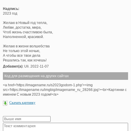
Надпись:
2023 год
Желаю в Новый год тепла,
Любви, достатка, мира,
Чтоб жизнь счастливою была,
Наполненной, красивой.
Желаю в жизни волшебства
Не только этой ночью,
А чтобы все твои дела
Решались так, как хочешь!
Добавил(а)
: Uli. 2022-11-07
Код для размещения на других сайтах
<a href='https://imagename.ru/s2023godom-1.php'><img
src='https://imagename.ru/imgbig/imagename_ru_28266.jpg'><br>Картинки с
именем С новым 2023 годом!</a>
Скачать картинку