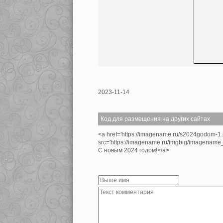
2023-11-14
Код для размещения на других сайтах
<a href='https://imagename.ru/s2024godom-1
src='https://imagename.ru/imgbig/imagenam
С новым 2024 годом!</a>