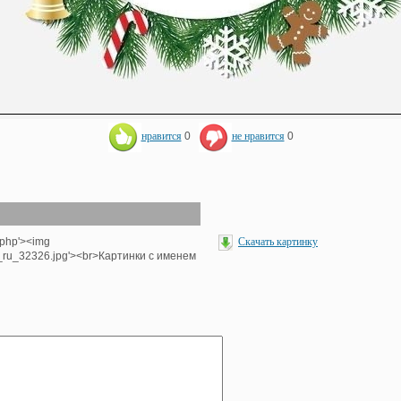
нравится
0
не нравится
0
.php'><img
Скачать картинку
e_ru_32326.jpg'><br>Картинки с именем