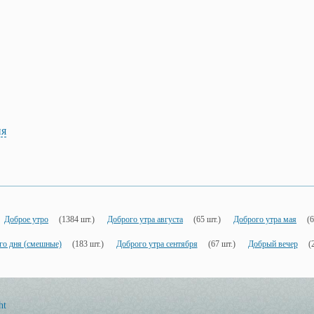
ия
Доброе утро
(1384 шт.)
Доброго утра августа
(65 шт.)
Доброго утра мая
(6
о дня (смешные)
(183 шт.)
Доброго утра сентября
(67 шт.)
Добрый вечер
(
ht