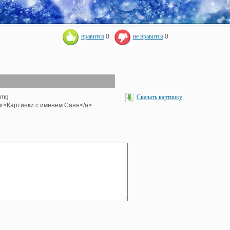
нравится
0
не нравится
0
img
Скачать картинку
><br>Картинки с именем Саня</a>