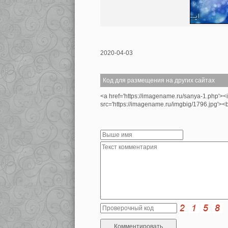
2020-04-03
Код для размещения на других сайтах
<a href='https://imagename.ru/sanya-1.php'><
src='https://imagename.ru/imgbig/1796.jpg'