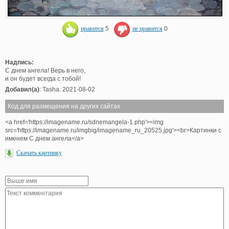
нравится
5
не нравится
0
Надпись:
С днем ангела! Верь в него,
и он будет всегда с тобой!
Добавил(а)
: Tasha. 2021-08-02
Код для размещения на других сайтах
<a href='https://imagename.ru/sdnemangela-1.php'><img
src='https://imagename.ru/imgbig/imagename_ru_20525.jpg'><br>Картинки с
именем С днем ангела</a>
Скачать картинку