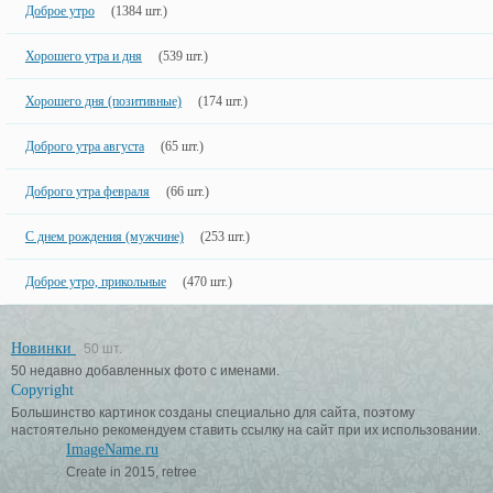
Доброе утро
(1384 шт.)
Хорошего утра и дня
(539 шт.)
Хорошего дня (позитивные)
(174 шт.)
Доброго утра августа
(65 шт.)
Доброго утра февраля
(66 шт.)
С днем рождения (мужчине)
(253 шт.)
Доброе утро, прикольные
(470 шт.)
Новинки
50 шт.
50 недавно добавленных фото с именами.
Copyright
Большинство картинок созданы специально для сайта, поэтому
настоятельно рекомендуем ставить ссылку на сайт при их использовании.
ImageName.ru
Create in 2015, retree