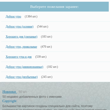
Выберите пожелания заранее:
Доброе утро
(1384 шт.)
Доброе утро (осенние)
(544 шт.)
Хорошего дня (смешные)
(183 шт.)
Доброе утро, прикольные
(470 шт.)
Хорошего утра и дня
(539 шт.)
Доброе утро (анимированные)
(182 шт.)
Доброе утро (необычные)
(245 шт.)
Новинки
50 шт.
50 недавно добавленных фото с именами.
Copyright
Большинство картинок созданы специально для сайта, поэтому
настоятельно рекомендуем ставить ссылку на сайт при их использовании.