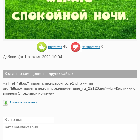
нравится
45
не нравится
0
Добавил(а): Наталья. 2021-10-04
Код для размещения на других сайтах
<a href='https://imagename.ru/spoknoch-1.php'><img
src='https://imagename.ru/imgbig/imagename_ru_22126.jpg'><br>Картинки с
именем Спокойной ночи</a>
Скачать картинку