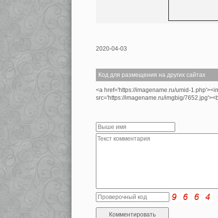
2020-04-03
Код для размещения на других сайтах
<a href='https://imagename.ru/umid-1.php'><i
src='https://imagename.ru/imgbig/7652.jpg'