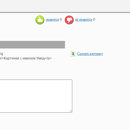
нравится
0
не нравится
0
mg
Скачать картинку
><br>Картинки с именем Умид</a>