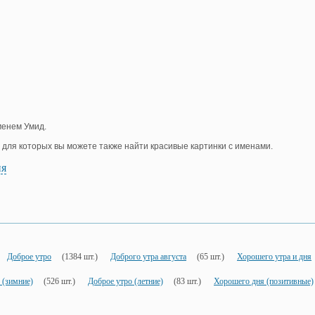
менем Умид.
, для которых вы можете также найти красивые картинки с именами.
ия
Доброе утро
(1384 шт.)
Доброго утра августа
(65 шт.)
Хорошего утра и дня
 (зимние)
(526 шт.)
Доброе утро (летние)
(83 шт.)
Хорошего дня (позитивные)