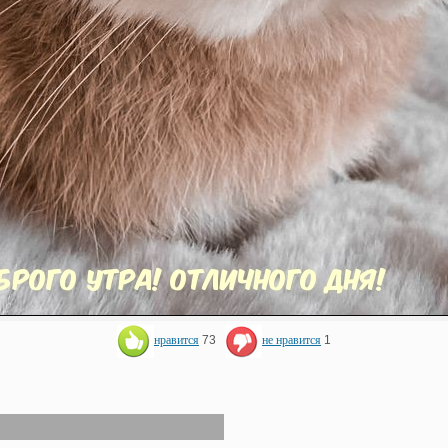
нравится
73
не нравится
1