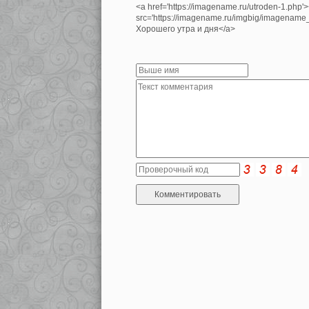
<a href='https://imagename.ru/utroden-1.php'
src='https://imagename.ru/imgbig/imagenam
Хорошего утра и дня</a>