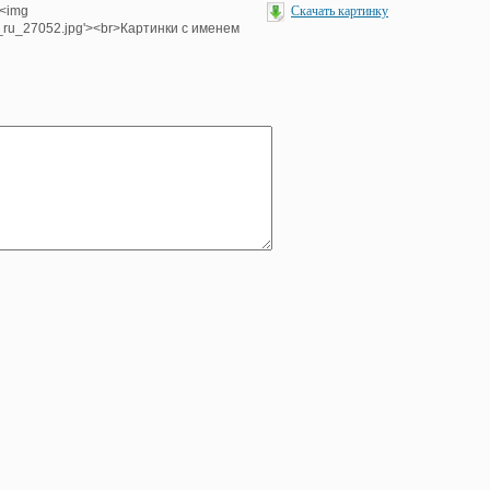
><img
Скачать картинку
e_ru_27052.jpg'><br>Картинки с именем