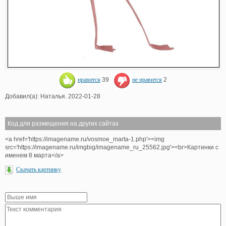
нравится
39
не нравится
2
Добавил(а): Наталья. 2022-01-28
Код для размещения на других сайтах
<a href='https://imagename.ru/vosmoe_marta-1.php'><img
src='https://imagename.ru/imgbig/imagename_ru_25562.jpg'><br>Картинки с
именем 8 марта</a>
Скачать картинку