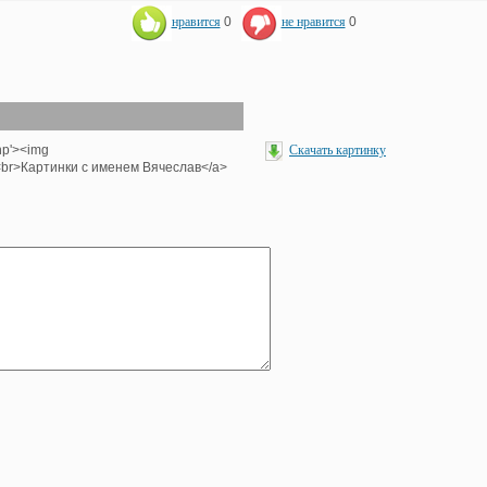
нравится
0
не нравится
0
hp'><img
Скачать картинку
'><br>Картинки с именем Вячеслав</a>