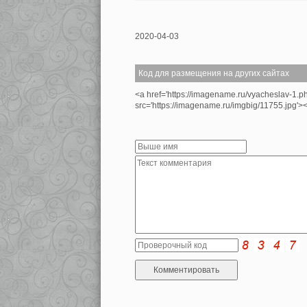
2020-04-03
Код для размещения на других сайтах
<a href='https://imagename.ru/vyacheslav-1.p
src='https://imagename.ru/imgbig/11755.jpg