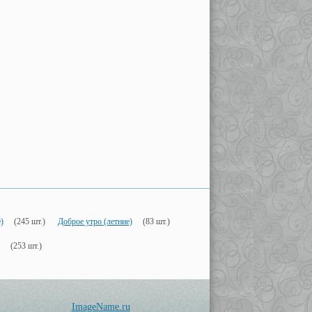
)
(245 шт.)
Доброе утро (летние)
(83 шт.)
(253 шт.)
ImageName.ru