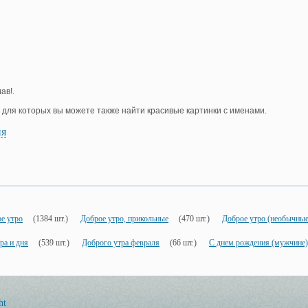
ав!.
, для которых вы можете также найти красивые картинки с именами.
ия
е утро
(1384 шт.)
Доброе утро, прикольные
(470 шт.)
Доброе утро (необычные
ра и дня
(539 шт.)
Доброго утра февраля
(66 шт.)
С днем рождения (мужчине)
ht