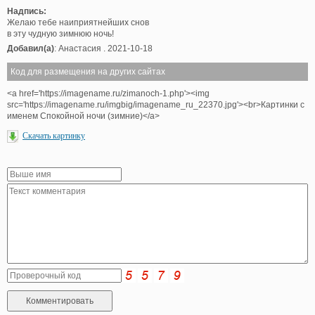
Надпись:
Желаю тебе наиприятнейших снов
в эту чудную зимнюю ночь!
Добавил(а)
: Анастасия . 2021-10-18
Код для размещения на других сайтах
<a href='https://imagename.ru/zimanoch-1.php'><img
src='https://imagename.ru/imgbig/imagename_ru_22370.jpg'><br>Картинки с
именем Спокойной ночи (зимние)</a>
Скачать картинку