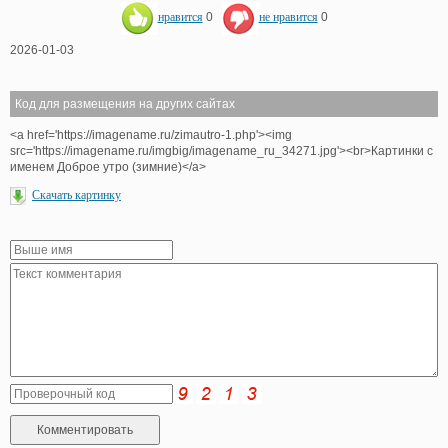
нравится
0
не нравится
0
2026-01-03
Код для размещения на других сайтах
<a href='https://imagename.ru/zimautro-1.php'><img
src='https://imagename.ru/imgbig/imagename_ru_34271.jpg'><br>Картинки с
именем Доброе утро (зимние)</a>
Скачать картинку