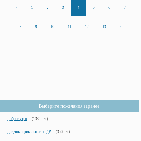
«
1
2
3
4
5
6
7
8
9
10
11
12
13
»
Выберите пожелания заранее:
Доброе утро
(1384 шт.)
Девушке прикольные на ДР
(356 шт.)