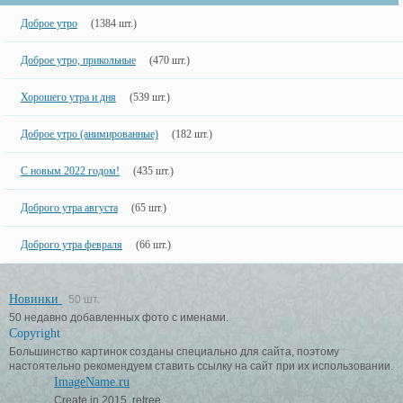
Доброе утро
(1384 шт.)
Доброе утро, прикольные
(470 шт.)
Хорошего утра и дня
(539 шт.)
Доброе утро (анимированные)
(182 шт.)
С новым 2022 годом!
(435 шт.)
Доброго утра августа
(65 шт.)
Доброго утра февраля
(66 шт.)
Новинки
50 шт.
50 недавно добавленных фото с именами.
Copyright
Большинство картинок созданы специально для сайта, поэтому
настоятельно рекомендуем ставить ссылку на сайт при их использовании.
ImageName.ru
Create in 2015, retree