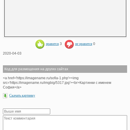
нравится
3
не нравится
0
2020-04-03
Код для размещения на других сайтах
<a href='https://imagename.ru/sofia-1.php'><img
src='https://imagename.ru/imgbig/5317.jpg'><br>Картинки с именем
София</a>
Скачать картинку