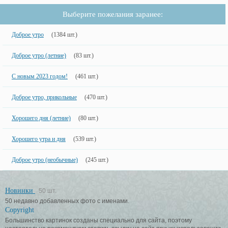
Выберите пожелания заранее:
Доброе утро
(1384 шт.)
Доброе утро (летние)
(83 шт.)
С новым 2023 годом!
(461 шт.)
Доброе утро, прикольные
(470 шт.)
Хорошего дня (летние)
(80 шт.)
Хорошего утра и дня
(539 шт.)
Доброе утро (необычные)
(245 шт.)
Новинки
50 шт.
50 недавно добавленных фото с именами.
Copyright
Большинство картинок созданы специально для сайта, поэтому