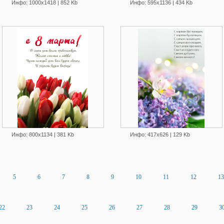
Инфо: 1000х1418 | 852 Kb
Инфо: 595х1136 | 434 Kb
Инфо: 800х1134 | 381 Kb
Инфо: 417х626 | 129 Kb
5
6
7
8
9
10
11
12
13
22
23
24
25
26
27
28
29
3