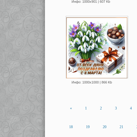
Инфо: 1000х901 | 607 Kb
Инфо: 1000х1000 | 866 Kb
«
1
2
3
4
18
19
20
21