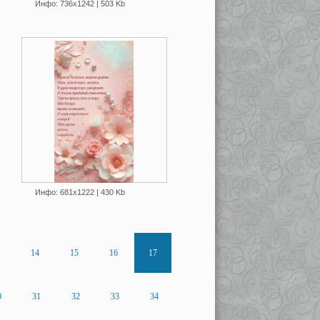
Инфо: 736х1242 | 503 Kb
Инфо: 681х1222 | 430 Kb
14
15
16
17
0
31
32
33
34