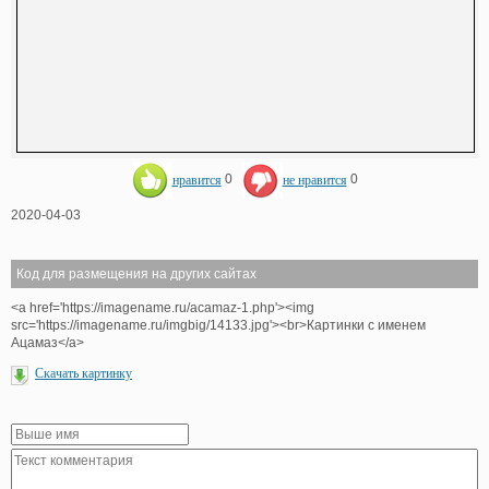
нравится
0
не нравится
0
2020-04-03
Код для размещения на других сайтах
<a href='https://imagename.ru/acamaz-1.php'><img
src='https://imagename.ru/imgbig/14133.jpg'><br>Картинки с именем
Ацамаз</a>
Скачать картинку