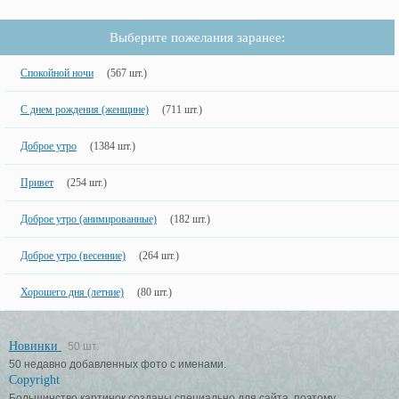
Выберите пожелания заранее:
Спокойной ночи
(567 шт.)
С днем рождения (женщине)
(711 шт.)
Доброе утро
(1384 шт.)
Привет
(254 шт.)
Доброе утро (анимированные)
(182 шт.)
Доброе утро (весенние)
(264 шт.)
Хорошего дня (летние)
(80 шт.)
Новинки
50 шт.
50 недавно добавленных фото с именами.
Copyright
Большинство картинок созданы специально для сайта, поэтому