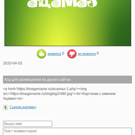
нравится
0
не нравится
0
2020-04-03
Код для размещения на других сайтах
<a href='https://imagename.ru/acamaz-1.php'><img
src='https://imagename.ru/imgbig/2480.jpg'><br>Картинки с именем
Ацамаз</a>
Скачать картинку