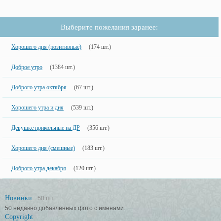
Выберите пожелания заранее:
Хорошего дня (позитивные)
(174 шт.)
Доброе утро
(1384 шт.)
Доброго утра октября
(67 шт.)
Хорошего утра и дня
(539 шт.)
Девушке прикольные на ДР
(356 шт.)
Хорошего дня (смешные)
(183 шт.)
Доброго утра декабря
(120 шт.)
Новинки
50 шт.
50 недавно добавленных фото с именами.
Copyright