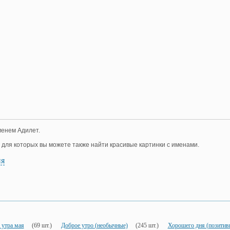
менем Адилет.
, для которых вы можете также найти красивые картинки с именами.
ия
 утра мая
(69 шт.)
Доброе утро (необычные)
(245 шт.)
Хорошего дня (позитив