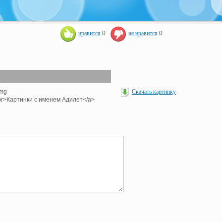
нравится
0
не нравится
0
img
Скачать картинку
><br>Картинки с именем Адилет</a>