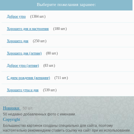
Выберите пожелания заранее:
Доброе утро
(1384 шт.)
Хорошего дня и настроения
(180 шт.)
Хорошего дня
(250 шт.)
Хорошего дня (летние)
(80 шт.)
Доброе утро (летние)
(83 шт.)
С днем рождения (женщине)
(711 шт.)
Хорошего утра и дня
(539 шт.)
Новинки
50 шт.
50 недавно добавленных фото с именами.
Copyright
Большинство картинок созданы специально для сайта, поэтому
настоятельно рекомендуем ставить ссылку на сайт при их использовании.