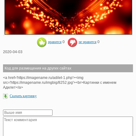
нравится
0
не нравится
0
2020-04-03
Код для размещения на других сайтах
<a href='https://imagename.ru/adilet-1.php'><img
src='https://imagename.ru/imgbig/8252.jpg'><br>Картинки с именем
Адилет</a>
Скачать картинку