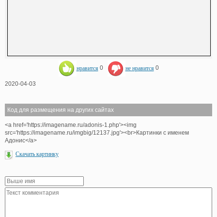
нравится
0
не нравится
0
2020-04-03
Код для размещения на других сайтах
<a href='https://imagename.ru/adonis-1.php'><img
src='https://imagename.ru/imgbig/12137.jpg'><br>Картинки с именем
Адонис</a>
Скачать картинку