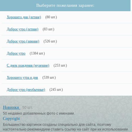
Выберите пожелания заранее:
Хорошего дня (летние)
(80 шт.)
Доброе утро (летние)
(83 шт.)
Доброе утро (зимние)
(526 шт.)
Доброе утро
(1384 шт.)
С днем рождения (мужчине)
(253 шт.)
Хорошего утра и дня
(539 шт.)
Доброе утро (необычные)
(245 шт.)
Новинки
50 шт.
50 недавно добавленных фото с именами.
Copyright
Большинство картинок созданы специально для сайта, поэтому
настоятельно рекомендуем ставить ссылку на сайт при их использовании.