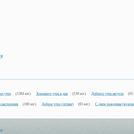
ия
ое утро
(1384 шт.)
Хорошего утра и дня
(539 шт.)
Доброго утра августа
(65 
 настроения
(180 шт.)
Доброе утро (летние)
(83 шт.)
С днем рождения (мужчи
ht