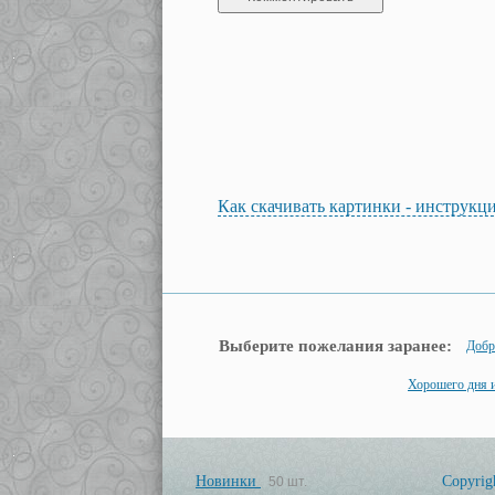
Как скачивать картинки - инструкц
Выберите пожелания заранее:
Добр
Хорошего дня и
Новинки
Copyrig
50 шт.