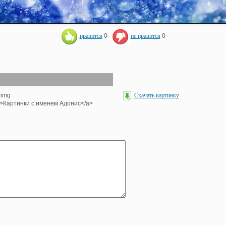
нравится
0
не нравится
0
<img
Скачать картинку
<br>Картинки с именем Адонис</a>