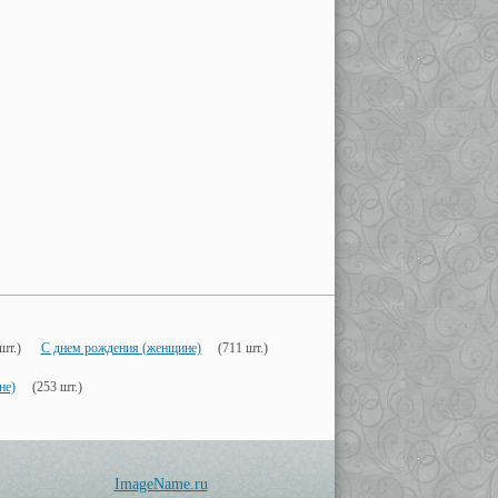
шт.)
С днем рождения (женщине)
(711 шт.)
не)
(253 шт.)
ImageName.ru