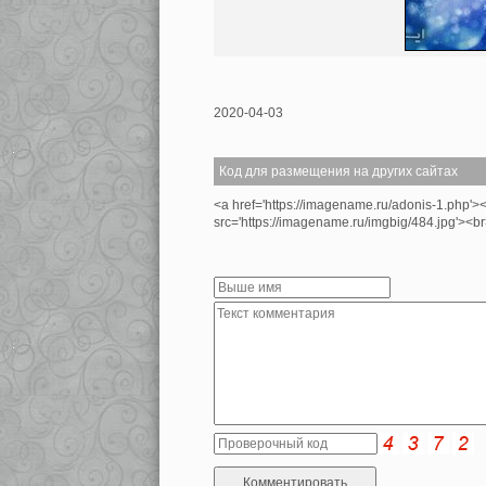
2020-04-03
Код для размещения на других сайтах
<a href='https://imagename.ru/adonis-1.php'>
src='https://imagename.ru/imgbig/484.jpg'>