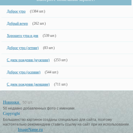
Доброе утро
(1384 шт.)
Добрый вечер
(262 шт.)
Хорошего утра и дня
(539 шт.)
Доброе утро (летние)
(83 шт.)
С днем рождения (мужчине)
(253 шт.)
Доброе утро (осенние)
(544 шт.)
С днем рождения (женщине)
(711 шт.)
Новинки
50 шт.
50 недавно добавленных фото с именами.
Copyright
Большинство картинок созданы специально для сайта, поэтому
настоятельно рекомендуем ставить ссылку на сайт при их использовании.
ImageName.ru