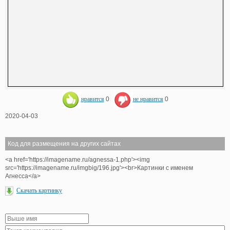
нравится
0
не нравится
0
2020-04-03
Код для размещения на других сайтах
<a href='https://imagename.ru/agnessa-1.php'><img
src='https://imagename.ru/imgbig/196.jpg'><br>Картинки с именем
Агнесса</a>
Скачать картинку