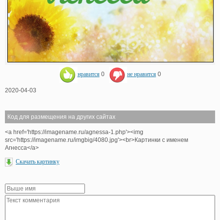
нравится
0
не нравится
0
2020-04-03
Код для размещения на других сайтах
<a href='https://imagename.ru/agnessa-1.php'><img
src='https://imagename.ru/imgbig/4080.jpg'><br>Картинки с именем
Агнесса</a>
Скачать картинку