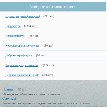
Выберите пожелания заранее:
С днем рождения (женщине)
(711 шт.)
Доброе утро
(1384 шт.)
Спокойной ночи
(567 шт.)
Хорошего дня и настроения
(180 шт.)
Доброго утра февраля
(66 шт.)
Хорошего дня (позитивные)
(174 шт.)
Девушке прикольные на ДР
(356 шт.)
Новинки
50 шт.
50 недавно добавленных фото с именами.
Copyright
Большинство картинок созданы специально для сайта, поэтому