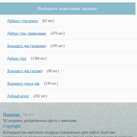
Выберите пожелания заранее:
Доброго утра марта
(65 шт.)
Доброе утро, прикольные
(470 шт.)
Хорошего дня (женщине)
(195 шт.)
Доброе утро
(1384 шт.)
Хорошего дня (летние)
(80 шт.)
Хорошего утра и дня
(539 шт.)
Добрый вечер
(262 шт.)
Новинки
50 шт.
50 недавно добавленных фото с именами.
Copyright
Большинство картинок созданы специально для сайта, поэтому