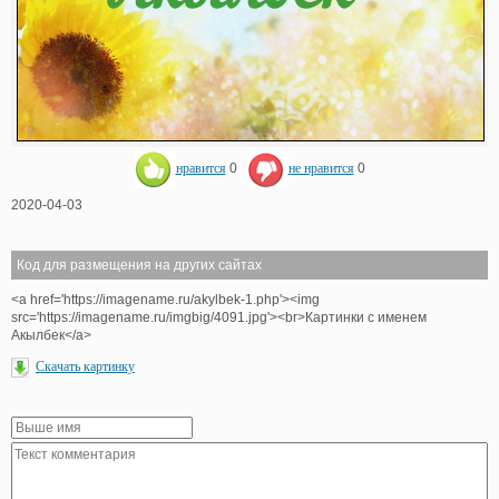
нравится
0
не нравится
0
2020-04-03
Код для размещения на других сайтах
<a href='https://imagename.ru/akylbek-1.php'><img
src='https://imagename.ru/imgbig/4091.jpg'><br>Картинки с именем
Акылбек</a>
Скачать картинку