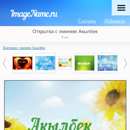
Создать
Добавить
Открытка с именем Акылбек
9 шт.
Картинки с именем Акылбек