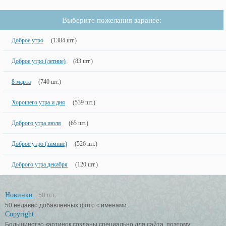
Выберите пожелания заранее:
Доброе утро
(1384 шт.)
Доброе утро (летние)
(83 шт.)
8 марта
(740 шт.)
Хорошего утра и дня
(539 шт.)
Доброго утра июля
(65 шт.)
Доброе утро (зимние)
(526 шт.)
Доброго утра декабря
(120 шт.)
Новинки
50 шт.
50 недавно добавленных фото с именами.
Copyright
Большинство картинок созданы специально для сайта, поэтому