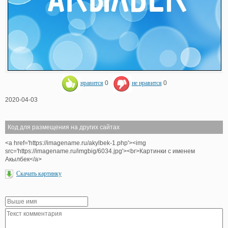
нравится
0
не нравится
0
2020-04-03
Код для размещения на других сайтах
<a href='https://imagename.ru/akylbek-1.php'><img
src='https://imagename.ru/imgbig/6034.jpg'><br>Картинки с именем
Акылбек</a>
Скачать картинку