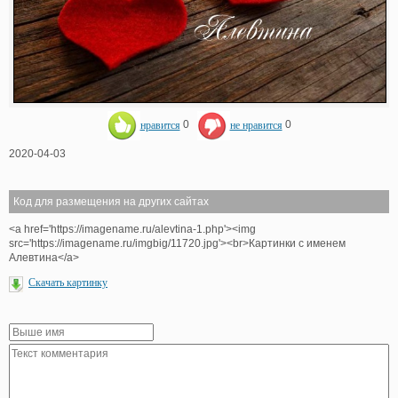
нравится
0
не нравится
0
2020-04-03
Код для размещения на других сайтах
<a href='https://imagename.ru/alevtina-1.php'><img
src='https://imagename.ru/imgbig/11720.jpg'><br>Картинки с именем
Алевтина</a>
Скачать картинку