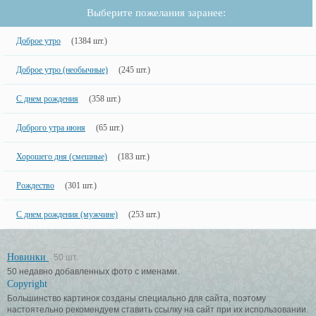
Выберите пожелания заранее:
Доброе утро
(1384 шт.)
Доброе утро (необычные)
(245 шт.)
С днем рождения
(358 шт.)
Доброго утра июня
(65 шт.)
Хорошего дня (смешные)
(183 шт.)
Рождество
(301 шт.)
С днем рождения (мужчине)
(253 шт.)
Новинки
50 шт.
50 недавно добавленных фото с именами.
Copyright
Большинство картинок созданы специально для сайта, поэтому
настоятельно рекомендуем ставить ссылку на сайт при их использовании.