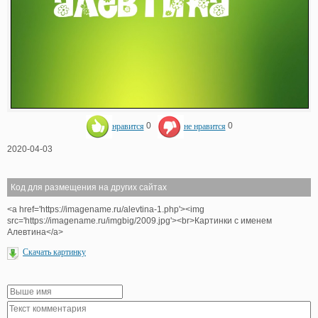
нравится
0
не нравится
0
2020-04-03
Код для размещения на других сайтах
<a href='https://imagename.ru/alevtina-1.php'><img
src='https://imagename.ru/imgbig/2009.jpg'><br>Картинки с именем
Алевтина</a>
Скачать картинку