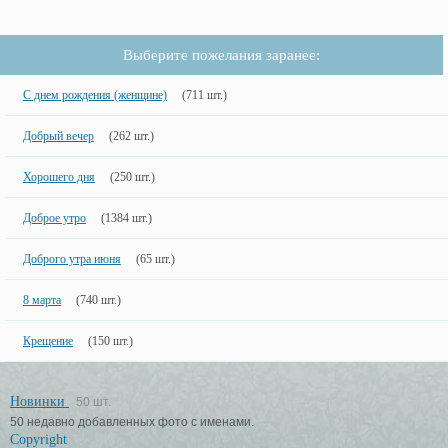
Выберите пожелания заранее:
С днем рождения (женщине)
(711 шт.)
Добрый вечер
(262 шт.)
Хорошего дня
(250 шт.)
Доброе утро
(1384 шт.)
Доброго утра июня
(65 шт.)
8 марта
(740 шт.)
Крещение
(150 шт.)
Новинки
50 шт.
50 недавно добавленных фото с именами.
Copyright