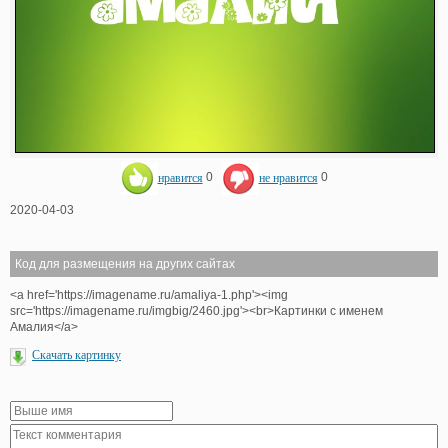
нравится
0
не нравится
0
2020-04-03
Код для размещения на других сайтах
<a href='https://imagename.ru/amaliya-1.php'><img
src='https://imagename.ru/imgbig/2460.jpg'><br>Картинки с именем
Амалия</a>
Скачать картинку