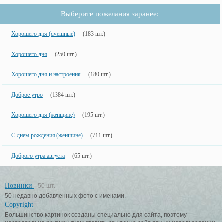
Выберите пожелания заранее:
Хорошего дня (смешные)
(183 шт.)
Хорошего дня
(250 шт.)
Хорошего дня и настроения
(180 шт.)
Доброе утро
(1384 шт.)
Хорошего дня (женщине)
(195 шт.)
С днем рождения (женщине)
(711 шт.)
Доброго утра августа
(65 шт.)
Новинки
50 шт.
50 недавно добавленных фото с именами.
Copyright
Большинство картинок созданы специально для сайта, поэтому