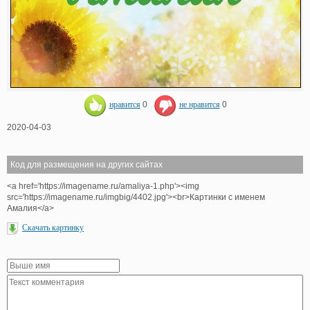
нравится
0
не нравится
0
2020-04-03
Код для размещения на других сайтах
<a href='https://imagename.ru/amaliya-1.php'><img
src='https://imagename.ru/imgbig/4402.jpg'><br>Картинки с именем
Амалия</a>
Скачать картинку