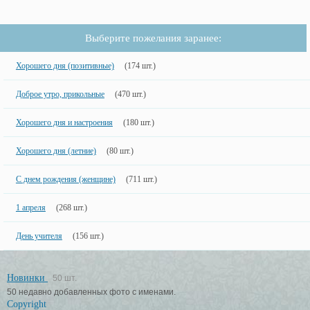
Выберите пожелания заранее:
Хорошего дня (позитивные)
(174 шт.)
Доброе утро, прикольные
(470 шт.)
Хорошего дня и настроения
(180 шт.)
Хорошего дня (летние)
(80 шт.)
С днем рождения (женщине)
(711 шт.)
1 апреля
(268 шт.)
День учителя
(156 шт.)
Новинки
50 шт.
50 недавно добавленных фото с именами.
Copyright