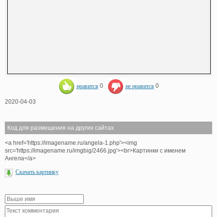
нравится
0
не нравится
0
2020-04-03
Код для размещения на других сайтах
<a href='https://imagename.ru/angela-1.php'><img
src='https://imagename.ru/imgbig/2466.jpg'><br>Картинки с именем
Ангела</a>
Скачать картинку