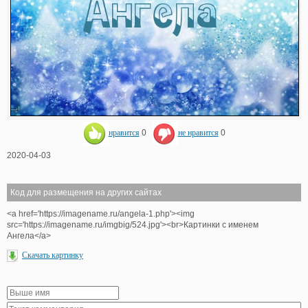
нравится
0
не нравится
0
2020-04-03
Код для размещения на других сайтах
<a href='https://imagename.ru/angela-1.php'><img
src='https://imagename.ru/imgbig/524.jpg'><br>Картинки с именем
Ангела</a>
Скачать картинку