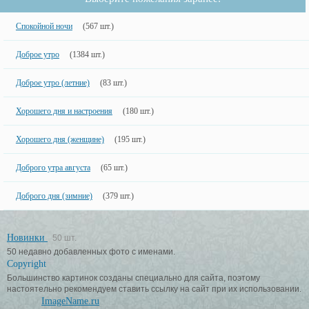
Спокойной ночи
(567 шт.)
Доброе утро
(1384 шт.)
Доброе утро (летние)
(83 шт.)
Хорошего дня и настроения
(180 шт.)
Хорошего дня (женщине)
(195 шт.)
Доброго утра августа
(65 шт.)
Доброго дня (зимние)
(379 шт.)
Новинки
50 шт.
50 недавно добавленных фото с именами.
Copyright
Большинство картинок созданы специально для сайта, поэтому
настоятельно рекомендуем ставить ссылку на сайт при их использовании.
ImageName.ru