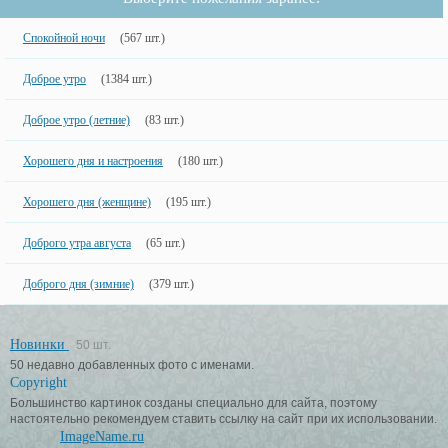
Спокойной ночи
(567 шт.)
Доброе утро
(1384 шт.)
Доброе утро (летние)
(83 шт.)
Хорошего дня и настроения
(180 шт.)
Хорошего дня (женщине)
(195 шт.)
Доброго утра августа
(65 шт.)
Доброго дня (зимние)
(379 шт.)
Новинки
50 шт.
50 недавно добавленных фото с именами.
Copyright
Большинство картинок созданы специально для сайта, поэтому
настоятельно рекомендуем ставить ссылку на сайт при их использовании.
ImageName.ru