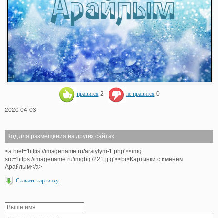
нравится
2
не нравится
0
2020-04-03
Код для размещения на других сайтах
<a href='https://imagename.ru/araiylym-1.php'><img
src='https://imagename.ru/imgbig/221.jpg'><br>Картинки с именем
Арайлым</a>
Скачать картинку