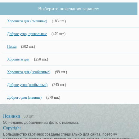
Выберите пожелания заранее:
Хорошего дня (смешные)
(183 шт.)
Доброе утро, прикольные
(470 шт.)
Пасха
(302 шт.)
Хорошего дня
(250 шт.)
Хорошего дня (необычные)
(99 шт.)
Доброе утро (необычные)
(245 шт.)
Доброго дня (зимние)
(379 шт.)
Новинки
50 шт.
50 недавно добавленных фото с именами.
Copyright
Большинство картинок созданы специально для сайта, поэтому