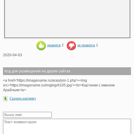
нравится
2
не нравится
1
2020-04-03
Код для размещения на других сайтах
<a href='https://imagename.ru/araiylym-1.php'><img
src='https://imagename.ru/imgbig/4105.jpg'><br>Картинки с именем
Арайлым</a>
Скачать картинку