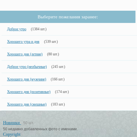
Выберите пожелания заранее:
Доброе утро
(1384 шт.)
Хорошего утра и дня
(539 шт.)
Хорошего дня (летние)
(80 шт.)
Доброе утро (необычные)
(245 шт.)
Хорошего дня (мужчине)
(166 шт.)
Хорошего дня (позитивные)
(174 шт.)
Хорошего дня (смешные)
(183 шт.)
Новинки
50 шт.
50 недавно добавленных фото с именами.
Copyright