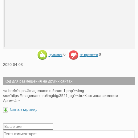
нравится
0
не нравится
0
2020-04-03
Код для размещения на других сайтах
<a href='https://imagename.ru/aram-1.php'><img
src='https://imagename.ru/imgbig/3521.jpg'><br>Картинки с именем
Арам</a>
Скачать картинку