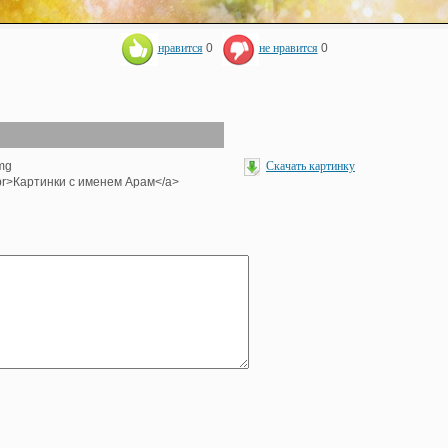
нравится
0
не нравится
0
img
Скачать картинку
><br>Картинки с именем Арам</a>