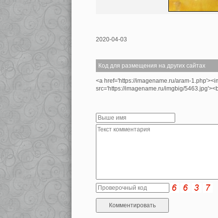
2020-04-03
Код для размещения на других сайтах
<a href='https://imagename.ru/aram-1.php'><
src='https://imagename.ru/imgbig/5463.jpg'