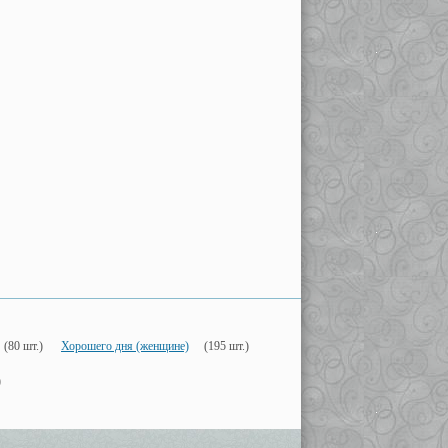
(80 шт.)
Хорошего дня (женщине)
(195 шт.)
)