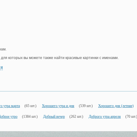
рам.
, для которых вы можете также найти красивые картинки с именами.
ия
о утра марта
(65 шт.)
Хорошего утра и дня
(539 шт.)
Хорошего дня (летние)
оброе утро
(1384 шт.)
Добрый вечер
(262 шт.)
Доброго утра апреля
(70 шт.