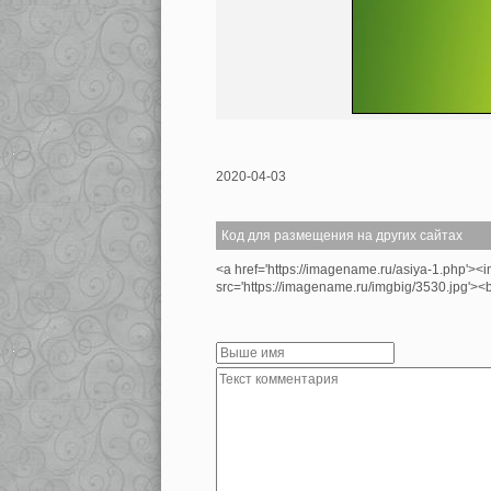
2020-04-03
Код для размещения на других сайтах
<a href='https://imagename.ru/asiya-1.php'><
src='https://imagename.ru/imgbig/3530.jpg'