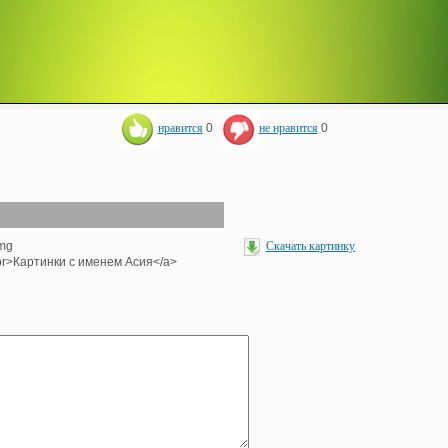
нравится
0
не нравится
0
img
Скачать картинку
><br>Картинки с именем Асия</a>