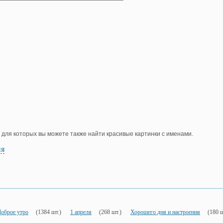
, для которых вы можете также найти красивые картинки с именами.
ия
оброе утро
(1384 шт.)
1 апреля
(268 шт.)
Хорошего дня и настроения
(180 ш