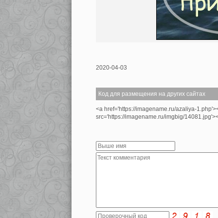
2020-04-03
Код для размещения на других сайтах
<a href='https://imagename.ru/azaliya-1.php'
src='https://imagename.ru/imgbig/14081.jpg