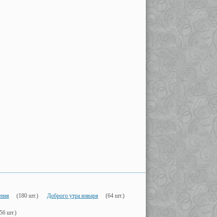
ения
(180 шт.)
Доброго утра января
(64 шт.)
56 шт.)