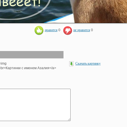
нравится
0
не нравится
0
><img
Скачать картинку
'><br>Картинки с именем Азалия</a>