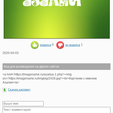
нравится
0
не нравится
1
2020-04-03
Код для размещения на других сайтах
<a href='https://imagename.ru/azaliya-1.php'><img
src='https://imagename.ru/imgbig/2428.jpg'><br>Картинки с именем
Азалия</a>
Скачать картинку