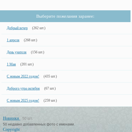
Выберите пожелания заранее:
Добрый вечер
(262 шт.)
1 апреля
(268 шт.)
День учителя
(156 шт.)
1 Мая
(201 шт.)
С новым 2022 годом!
(435 шт.)
Доброго утра октября
(67 шт.)
С новым 2025 годом!
(259 шт.)
Новинки
50 шт.
50 недавно добавленных фото с именами.
Copyright