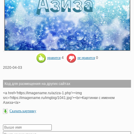
нравится
4
не нравится
0
2020-04-03
Код для размещения на других сайтах
<a href='https://imagename.ru/aziza-1.php'><img
src='https://imagename.ru/imgbig/1041.jpg'><br>Картинки с именем
Азиза</a>
Скачать картинку