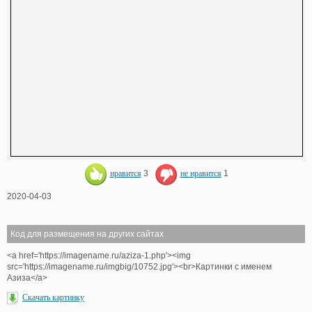
нравится
3
не нравится
1
2020-04-03
Код для размещения на других сайтах
<a href='https://imagename.ru/aziza-1.php'><img
src='https://imagename.ru/imgbig/10752.jpg'><br>Картинки с именем
Азиза</a>
Скачать картинку